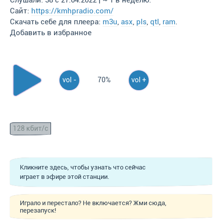
Слушали: 38 с 27.04.2022 | ~ 1 в неделю.
Сайт:
https://kmhpradio.com/
Скачать себе для плеера:
m3u
,
asx
,
pls
,
qtl
,
ram
.
Добавить в избранное
vol -
70%
vol +
128 кбит/с
Кликните здесь, чтобы узнать что сейчас
играет в эфире этой станции.
Играло и перестало? Не включается? Жми сюда,
перезапуск!