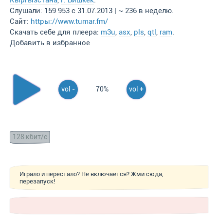
Кыргызстана
,
г. Бишкек
.
Слушали: 159 953 с 31.07.2013 | ~ 236 в неделю.
Сайт:
httpы://www.tumar.fm/
Скачать себе для плеера:
m3u
,
asx
,
pls
,
qtl
,
ram
.
Добавить в избранное
vol -
70%
vol +
128 кбит/с
Играло и перестало? Не включается? Жми сюда,
перезапуск!