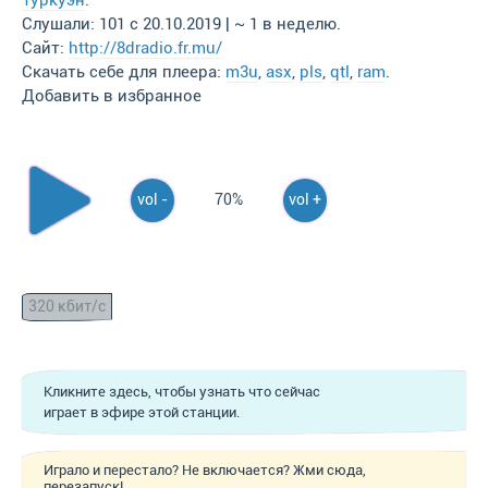
Туркуэн
.
Слушали: 101 с 20.10.2019 | ~ 1 в неделю.
Сайт:
http://8dradio.fr.mu/
Скачать себе для плеера:
m3u
,
asx
,
pls
,
qtl
,
ram
.
Добавить в избранное
vol -
70%
vol +
320 кбит/с
Кликните здесь, чтобы узнать что сейчас
играет в эфире этой станции.
Играло и перестало? Не включается? Жми сюда,
перезапуск!