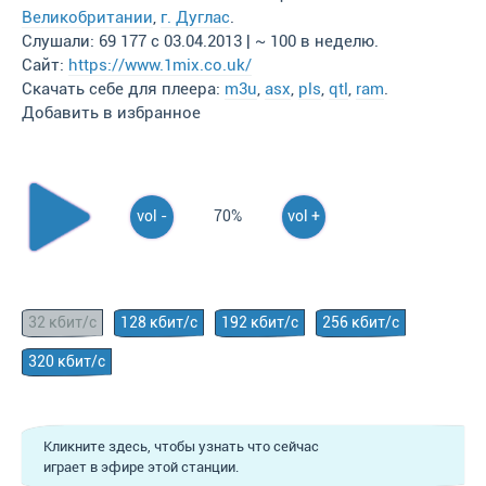
Великобритании
,
г. Дуглас
.
Слушали: 69 177 с 03.04.2013 | ~ 100 в неделю.
Сайт:
https://www.1mix.co.uk/
Скачать себе для плеера:
m3u
,
asx
,
pls
,
qtl
,
ram
.
Добавить в избранное
vol -
70%
vol +
32 кбит/с
128 кбит/с
192 кбит/с
256 кбит/с
320 кбит/с
Кликните здесь, чтобы узнать что сейчас
играет в эфире этой станции.