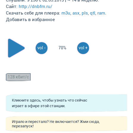
Слушали: 9 236 с 02.05.2013 | ~ 14 в неделю.
Сайт:
http://dnbfm.ru/
Скачать себе для плеера:
m3u
,
asx
,
pls
,
qtl
,
ram
.
Добавить в избранное
vol -
70%
vol +
128 кбит/с
Кликните здесь, чтобы узнать что сейчас
играет в эфире этой станции.
Играло и перестало? Не включается? Жми сюда,
перезапуск!