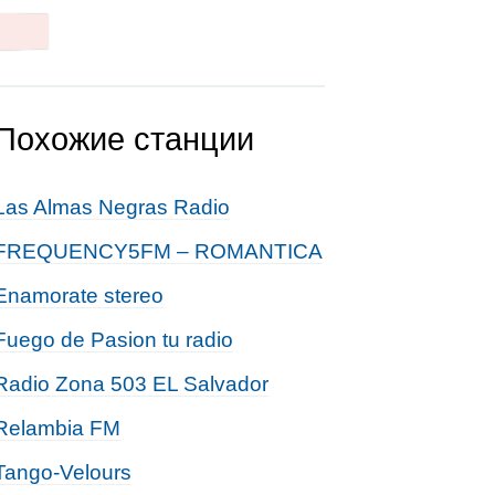
Похожие станции
Las Almas Negras Radio
FREQUENCY5FM – ROMANTICA
Enamorate stereo
Fuego de Pasion tu radio
Radio Zona 503 EL Salvador
Relambia FM
Tango-Velours