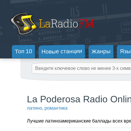
Новые станции
Жанры
Топ 10
Язы
La Poderosa Radio Onli
латино
,
романтика
Лучшие латиноамериканские баллады всех вр