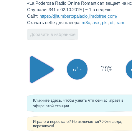
«La Poderosa Radio Online Romantica» вещает на и
Слушали: 341 с 02.10.2019 | ~ 1 в неделю.
Сайт:
https://djhumbertopalacio.jimdofree.com/
Скачать себе для плеера:
m3u
,
asx
,
pls
,
qtl
,
ram
.
Добавить в избранное
70%
vol -
Кликните здесь, чтобы узнать что сейчас играет в
эфире этой станции.
Играло и перестало? Не включается? Жми сюда,
перезапуск!