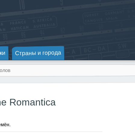
Страны и города
ки
ne Romantica
емён.