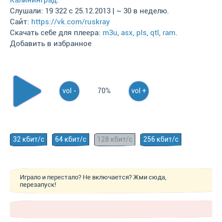
Калининград
.
Слушали: 19 322 с 25.12.2013 | ~ 30 в неделю.
Сайт:
https://vk.com/ruskray
Скачать себе для плеера:
m3u
,
asx
,
pls
,
qtl
,
ram
.
Добавить в избранное
vol -
70%
vol +
32 кбит/с
64 кбит/с
128 кбит/с
256 кбит/с
Играло и перестало? Не включается? Жми сюда,
перезапуск!