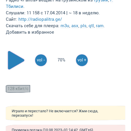
Радио «Palitra» вещает на грузинском из
Грузии
,
г.
Тбилиси
.
Слушали: 11 158 с 17.04.2014 | ~ 18 в неделю.
Сайт:
http://radiopalitra.ge/
Скачать себе для плеера:
m3u
,
asx
,
pls
,
qtl
,
ram
.
Добавить в избранное
vol -
70%
vol +
128 кбит/с
Играло и перестало? Не включается? Жми сюда,
перезапуск!
Проверка потока (10.08.2023-01:14:42, GMT+6)