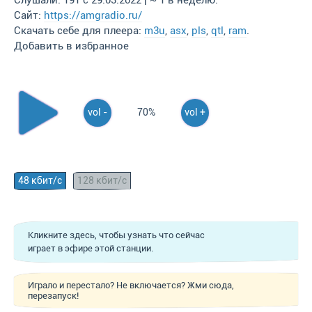
Слушали: 191 с 29.03.2022 | ~ 1 в неделю.
Сайт:
https://amgradio.ru/
Скачать себе для плеера:
m3u
,
asx
,
pls
,
qtl
,
ram
.
Добавить в избранное
vol -
70%
vol +
48 кбит/с
128 кбит/с
Кликните здесь, чтобы узнать что сейчас
играет в эфире этой станции.
Играло и перестало? Не включается? Жми сюда,
перезапуск!