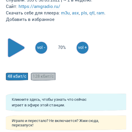
Слушали: 333 с 30.03.2022 | ~ 2 в неделю.
Сайт:
https://amgradio.ru/
Скачать себе для плеера:
m3u
,
asx
,
pls
,
qtl
,
ram
.
Добавить в избранное
vol -
70%
vol +
48 кбит/с
128 кбит/с
Кликните здесь, чтобы узнать что сейчас
играет в эфире этой станции.
Играло и перестало? Не включается? Жми сюда,
перезапуск!