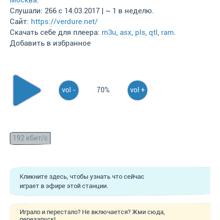
Москва
.
Слушали: 266 с 14.03.2017 | ~ 1 в неделю.
Сайт:
https://verdure.net/
Скачать себе для плеера:
m3u
,
asx
,
pls
,
qtl
,
ram
.
Добавить в избранное
vol -
70%
vol +
192 кбит/с
Кликните здесь, чтобы узнать что сейчас
играет в эфире этой станции.
Играло и перестало? Не включается? Жми сюда,
перезапуск!