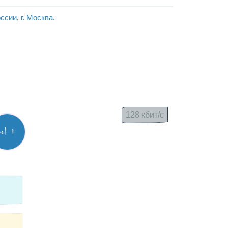
оссии
,
г. Москва
.
128 кбит/с
vol +