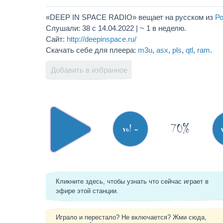
«DEEP IN SPACE RADIO» вещает на русском из
Р
Слушали: 38 с 14.04.2022 | ~ 1 в неделю.
Сайт:
http://deepinspace.ru/
Скачать себе для плеера:
m3u
,
asx
,
pls
,
qtl
,
ram
.
Добавить в избранное
70%
vol -
Кликните здесь, чтобы узнать что сейчас играет в
эфире этой станции.
Играло и перестало? Не включается? Жми сюда,