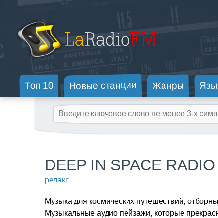
Новые станции
Жанры
Топ 10
Язы
DEEP IN SPACE RADIO
релакс
Музыка для космических путешествий, отборные
Музыкальные аудио пейзажи, которые прекрасн