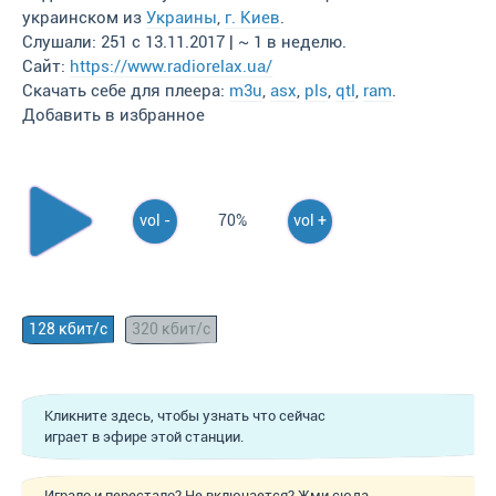
украинском из
Украины
,
г. Киев
.
Слушали: 251 с 13.11.2017 | ~ 1 в неделю.
Сайт:
https://www.radiorelax.ua/
Скачать себе для плеера:
m3u
,
asx
,
pls
,
qtl
,
ram
.
Добавить в избранное
vol -
70%
vol +
128 кбит/с
320 кбит/с
Кликните здесь, чтобы узнать что сейчас
играет в эфире этой станции.
Играло и перестало? Не включается? Жми сюда,