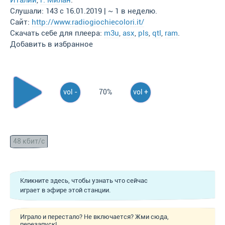
Италии
,
г. Милан
.
Слушали: 143 с 16.01.2019 | ~ 1 в неделю.
Сайт:
http://www.radiogiochiecolori.it/
Скачать себе для плеера:
m3u
,
asx
,
pls
,
qtl
,
ram
.
Добавить в избранное
vol -
70%
vol +
48 кбит/с
Кликните здесь, чтобы узнать что сейчас
играет в эфире этой станции.
Играло и перестало? Не включается? Жми сюда,
перезапуск!