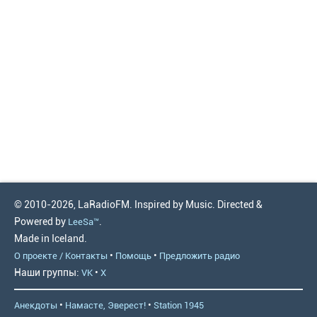
© 2010-2026, LaRadioFM. Inspired by Music. Directed &
Powered by
.
LeeSa™
Made in Iceland.
•
•
О проекте / Контакты
Помощь
Предложить радио
Наши группы:
•
VK
X
•
•
Анекдоты
Намасте, Эверест!
Station 1945