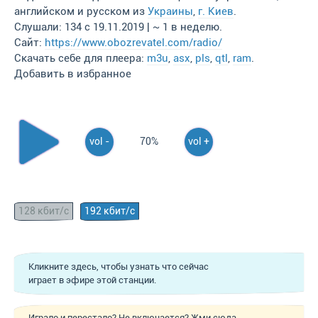
английском и русском из
Украины
,
г. Киев
.
Слушали: 134 с 19.11.2019 | ~ 1 в неделю.
Сайт:
https://www.obozrevatel.com/radio/
Скачать себе для плеера:
m3u
,
asx
,
pls
,
qtl
,
ram
.
Добавить в избранное
vol -
70%
vol +
128 кбит/с
192 кбит/с
Кликните здесь, чтобы узнать что сейчас
играет в эфире этой станции.
Играло и перестало? Не включается? Жми сюда,