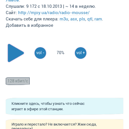
Львов
.
Слушали: 9 172 с 18.10.2013 | ~ 14 в неделю.
Сайт:
http://mjoy.ua/radio/radio-mousse/
Скачать себе для плеера:
m3u
,
asx
,
pls
,
qtl
,
ram
.
Добавить в избранное
vol -
70%
vol +
128 кбит/с
Кликните здесь, чтобы узнать что сейчас
играет в эфире этой станции.
Играло и перестало? Не включается? Жми сюда,
перезапуск!