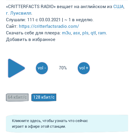
«CRITTERFACTS RADIO» вещает на английском из
США
,
г. Луисвилл
.
Слушали: 111 с 03.03.2021 | ~ 1 в неделю.
Сайт:
https://critterfactsradio.com/
Скачать себе для плеера:
m3u
,
asx
,
pls
,
qtl
,
ram
.
Добавить в избранное
vol -
70%
vol +
64 кбит/с
128 кбит/с
Кликните здесь, чтобы узнать что сейчас
играет в эфире этой станции.