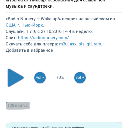
музыка и саундтреки.
«Radio Nursery – Wake up!» вещает на английском из
США
,
г. Нью-Йорк
.
Слушали: 1 716 с 27.10.2016 | ~ 4 в неделю.
Сайт:
https://radionursery.com/
Скачать себе для плеера:
m3u
,
asx
,
pls
,
qtl
,
ram
.
Добавить в избранное
vol -
70%
vol +
128 кбит/с
Кликните здесь, чтобы узнать что сейчас